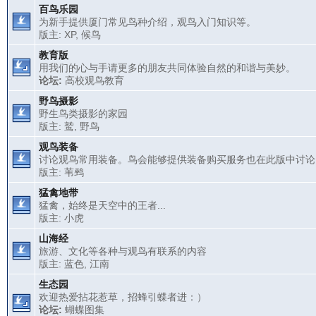
百鸟乐园
为新手提供厦门常见鸟种介绍，观鸟入门知识等。
版主:
XP
,
候鸟
教育版
用我们的心与手请更多的朋友共同体验自然的和谐与美妙。
论坛:
高校观鸟教育
野鸟摄影
野生鸟类摄影的家园
版主:
鹫
,
野鸟
观鸟装备
讨论观鸟常用装备。鸟会能够提供装备购买服务也在此版中讨论
版主:
苇鹀
猛禽地带
猛禽，始终是天空中的王者...
版主:
小虎
山海经
旅游、文化等各种与观鸟有联系的内容
版主:
蓝色
,
江南
生态园
欢迎热爱拈花惹草，招蜂引蝶者进：）
论坛:
蝴蝶图集