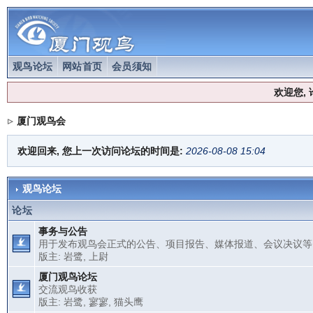
观鸟论坛
网站首页
会员须知
欢迎您,
厦门观鸟会
欢迎回来, 您上一次访问论坛的时间是:
2026-08-08 15:04
观鸟论坛
论坛
事务与公告
用于发布观鸟会正式的公告、项目报告、媒体报道、会议决议等
版主:
岩鹭
,
上尉
厦门观鸟论坛
交流观鸟收获
版主:
岩鹭
,
寥寥
,
猫头鹰