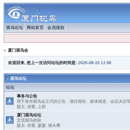
观鸟论坛
网站首页
会员须知
厦门观鸟会
欢迎回来, 您上一次访问论坛的时间是:
2026-08-10 11:58
观鸟论坛
论坛
事务与公告
用于发布观鸟会正式的公告、项目报告、媒体报道、会议决议
版主:
岩鹭
,
上尉
厦门观鸟论坛
交流观鸟收获
版主:
岩鹭
,
寥寥
,
猫头鹰