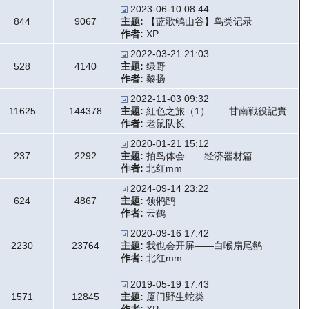
2023-06-10 08:44
844
9067
主题:
【蓝歌鸲山谷】鸟类记录
作者:
XP
2022-03-21 21:03
528
4140
主题:
绿野
作者:
黎扬
2022-11-03 09:32
11625
144378
主题:
紅色之旅（1）——甘南戦役記實
作者:
老鼠队长
2020-01-21 15:12
237
2292
主题:
拍鸟体会——经济器材篇
作者:
北红mm
2024-09-14 23:22
624
4867
主题:
领鸺鹠
作者:
云鹤
2020-09-16 17:42
2230
23764
主题:
我也会开屏——白喉扇尾鹟
作者:
北红mm
2019-05-19 17:43
1571
12845
主题:
厦门野生蛇类