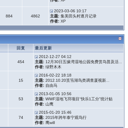
作者:
XP
2023-03-06 10:17
884
4862
主题:
集美田头村逐月记录
作者:
XP
题
回复
最后更新
2012-12-27 04:12
454
主题:
12月30日五缘湾湿地公园免费赏鸟普及活...
作者:
绿野木木
2016-02-22 18:18
15
主题:
2012.10.20筼筜湖鸟类调查厦视新...
作者:
自由马
2013-01-05 10:56
53
主题:
WWF湿地飞羽项目“快乐1工分”统计贴
作者:
山鹰
2015-01-20 15:46
74
主题:
2015年跨年泰宁观鸟行
作者:
鹰will