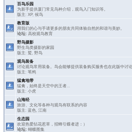
百鸟乐园
为新手提供厦门常见鸟种介绍，观鸟入门知识等。
版主:
XP
,
候鸟
教育版
用我们的心与手请更多的朋友共同体验自然的和谐与美妙。
论坛:
高校观鸟教育
野鸟摄影
野生鸟类摄影的家园
版主:
鹫
,
野鸟
观鸟装备
讨论观鸟常用装备。鸟会能够提供装备购买服务也在此版中讨
版主:
苇鹀
猛禽地带
猛禽，始终是天空中的王者...
版主:
小虎
山海经
旅游、文化等各种与观鸟有联系的内容
版主:
蓝色
,
江南
生态园
欢迎热爱拈花惹草，招蜂引蝶者进：）
论坛:
蝴蝶图集