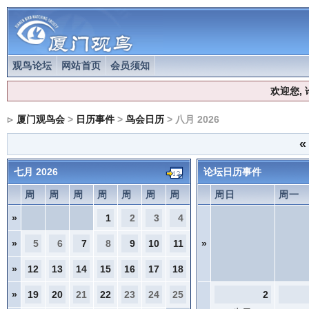
观鸟论坛
网站首页
会员须知
欢迎您,
厦门观鸟会
>
日历事件
>
鸟会日历
> 八月 2026
«
七月 2026
论坛日历事件
周
周
周
周
周
周
周
周日
周一
»
1
2
3
4
»
5
6
7
8
9
10
11
»
»
12
13
14
15
16
17
18
»
19
20
21
22
23
24
25
2