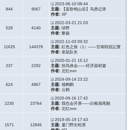
2023-06-10 08:44
844
9067
主题:
【蓝歌鸲山谷】鸟类记录
作者:
XP
2022-03-21 21:03
528
4140
主题:
绿野
作者:
黎扬
2022-11-03 09:32
11625
144378
主题:
紅色之旅（1）——甘南戦役記實
作者:
老鼠队长
2020-01-21 15:12
237
2292
主题:
拍鸟体会——经济器材篇
作者:
北红mm
2024-09-14 23:22
624
4867
主题:
领鸺鹠
作者:
云鹤
2020-09-16 17:42
2230
23764
主题:
我也会开屏——白喉扇尾鹟
作者:
北红mm
2019-05-19 17:43
1571
12845
主题:
厦门野生蛇类