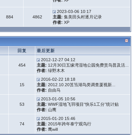
作者:
XP
2023-03-06 10:17
884
4862
主题:
集美田头村逐月记录
作者:
XP
题
回复
最后更新
2012-12-27 04:12
454
主题:
12月30日五缘湾湿地公园免费赏鸟普及活...
作者:
绿野木木
2016-02-22 18:18
15
主题:
2012.10.20筼筜湖鸟类调查厦视新...
作者:
自由马
2013-01-05 10:56
53
主题:
WWF湿地飞羽项目“快乐1工分”统计贴
作者:
山鹰
2015-01-20 15:46
74
主题:
2015年跨年泰宁观鸟行
作者:
鹰will