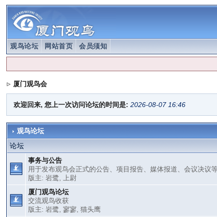
观鸟论坛
网站首页
会员须知
厦门观鸟会
欢迎回来, 您上一次访问论坛的时间是:
2026-08-07 16:46
观鸟论坛
论坛
事务与公告
用于发布观鸟会正式的公告、项目报告、媒体报道、会议决议
版主:
岩鹭
,
上尉
厦门观鸟论坛
交流观鸟收获
版主:
岩鹭
,
寥寥
,
猫头鹰