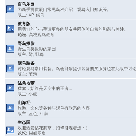
百鸟乐园
为新手提供厦门常见鸟种介绍，观鸟入门知识等。
版主:
XP
,
候鸟
教育版
用我们的心与手请更多的朋友共同体验自然的和谐与美妙。
论坛:
高校观鸟教育
野鸟摄影
野生鸟类摄影的家园
版主:
鹫
,
野鸟
观鸟装备
讨论观鸟常用装备。鸟会能够提供装备购买服务也在此版中讨
版主:
苇鹀
猛禽地带
猛禽，始终是天空中的王者...
版主:
小虎
山海经
旅游、文化等各种与观鸟有联系的内容
版主:
蓝色
,
江南
生态园
欢迎热爱拈花惹草，招蜂引蝶者进：）
论坛:
蝴蝶图集