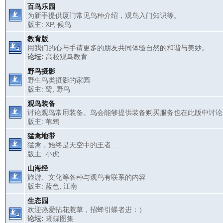
百鸟乐园
为新手提供厦门常见鸟种介绍，观鸟入门知识等。
版主:
XP
,
候鸟
教育版
用我们的心与手请更多的朋友共同体验自然的和谐与美妙。
论坛:
高校观鸟教育
野鸟摄影
野生鸟类摄影的家园
版主:
鹫
,
野鸟
观鸟装备
讨论观鸟常用装备。鸟会能够提供装备购买服务也在此版中讨论
版主:
苇鹀
猛禽地带
猛禽，始终是天空中的王者...
版主:
小虎
山海经
旅游、文化等各种与观鸟有联系的内容
版主:
蓝色
,
江南
生态园
欢迎热爱拈花惹草，招蜂引蝶者进：）
论坛:
蝴蝶图集