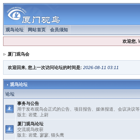
观鸟论坛
网站首页
会员须知
欢迎您,
厦门观鸟会
欢迎回来, 您上一次访问论坛的时间是:
2026-08-11 03:11
观鸟论坛
论坛
事务与公告
用于发布观鸟会正式的公告、项目报告、媒体报道、会议决议等
版主:
岩鹭
,
上尉
厦门观鸟论坛
交流观鸟收获
版主:
岩鹭
,
寥寥
,
猫头鹰