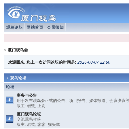
观鸟论坛
网站首页
会员须知
厦门观鸟会
欢迎回来, 您上一次访问论坛的时间是:
2026-08-07 22:50
观鸟论坛
论坛
事务与公告
用于发布观鸟会正式的公告、项目报告、媒体报道、会议决议
版主:
岩鹭
,
上尉
厦门观鸟论坛
交流观鸟收获
版主:
岩鹭
,
寥寥
,
猫头鹰