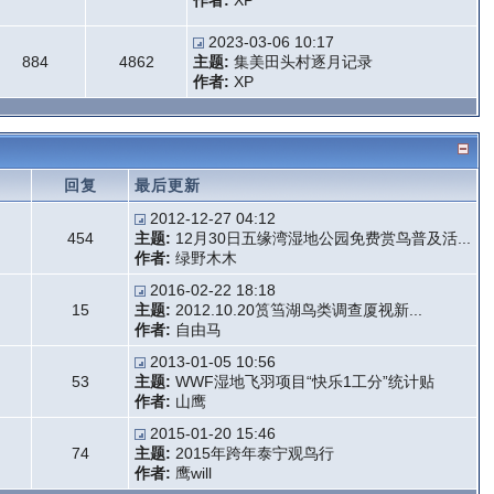
作者:
XP
2023-03-06 10:17
884
4862
主题:
集美田头村逐月记录
作者:
XP
题
回复
最后更新
2012-12-27 04:12
454
主题:
12月30日五缘湾湿地公园免费赏鸟普及活...
作者:
绿野木木
2016-02-22 18:18
15
主题:
2012.10.20筼筜湖鸟类调查厦视新...
作者:
自由马
2013-01-05 10:56
53
主题:
WWF湿地飞羽项目“快乐1工分”统计贴
作者:
山鹰
2015-01-20 15:46
74
主题:
2015年跨年泰宁观鸟行
作者:
鹰will