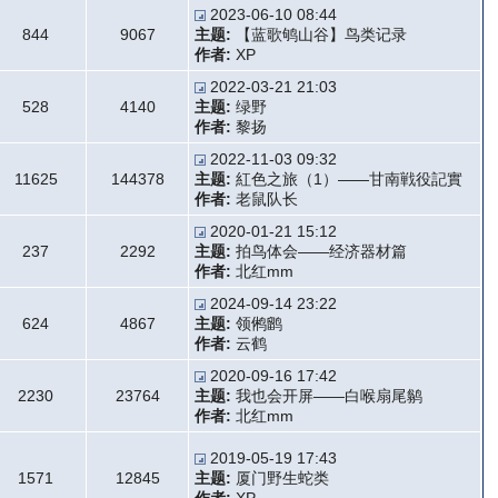
2023-06-10 08:44
844
9067
主题:
【蓝歌鸲山谷】鸟类记录
作者:
XP
2022-03-21 21:03
528
4140
主题:
绿野
作者:
黎扬
2022-11-03 09:32
11625
144378
主题:
紅色之旅（1）——甘南戦役記實
作者:
老鼠队长
2020-01-21 15:12
237
2292
主题:
拍鸟体会——经济器材篇
作者:
北红mm
2024-09-14 23:22
624
4867
主题:
领鸺鹠
作者:
云鹤
2020-09-16 17:42
2230
23764
主题:
我也会开屏——白喉扇尾鹟
作者:
北红mm
2019-05-19 17:43
1571
12845
主题:
厦门野生蛇类