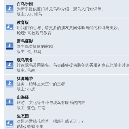
百鸟乐园
为新手提供厦门常见鸟种介绍，观鸟入门知识等。
版主:
XP
,
候鸟
教育版
用我们的心与手请更多的朋友共同体验自然的和谐与美妙。
论坛:
高校观鸟教育
野鸟摄影
野生鸟类摄影的家园
版主:
鹫
,
野鸟
观鸟装备
讨论观鸟常用装备。鸟会能够提供装备购买服务也在此版中讨
版主:
苇鹀
猛禽地带
猛禽，始终是天空中的王者...
版主:
小虎
山海经
旅游、文化等各种与观鸟有联系的内容
版主:
蓝色
,
江南
生态园
欢迎热爱拈花惹草，招蜂引蝶者进：）
论坛:
蝴蝶图集