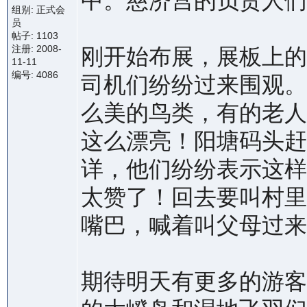
中。慈济宫的负责人们
组别: 正式会
员
帖子: 1103
注册: 2008-
刚开始布展，展板上的
11-11
编号: 4086
司机们纷纷过来围观。
么美的鸟类，有的老人
这么漂亮！阳塘码头赶
详，他们纷纷表示这样
太赞了！回去要叫村里
嘴巴，喊着叫父母过来
期待明天有更多的游客