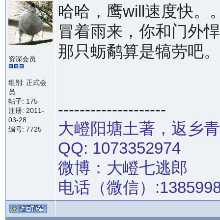
哈哈，鹰will速度快。
冒着雨来，你和门外悍
那只蛎鹬算是犒劳吧。
资深会员
组别: 正式会
员
帖子: 175
--------------------
注册: 2011-
03-28
大嶝阳塘土著，返乡青年
编号: 7725
QQ: 1073352974
微博：大嶝七逃郎
电话（微信）:13859