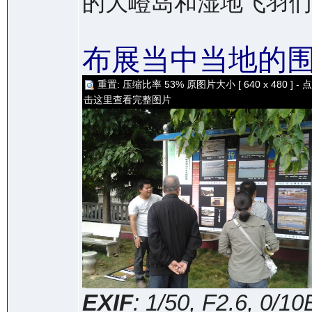
的大嶝岛和湿地飞羽们
布展当中当地的
重置: 压缩比率 53% 原图片大小 [ 640 x 480 ] - 点
击这里查看完整图片
EXIF
: 1/50, F2.6, 0/