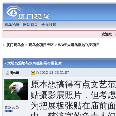
观鸟论坛
网站首页
会员须知
欢迎您,
厦门观鸟会
>
观鸟会项目专区
>
WWF大嶝岛湿地飞羽项目
大嶝岛湿地与水鸟摄影展布展花絮
2012-11-23 21:07
鹰will
原本想搞得有点文艺范
贴摄影展照片，但考虑
为把展板张贴在庙前面
资深会员