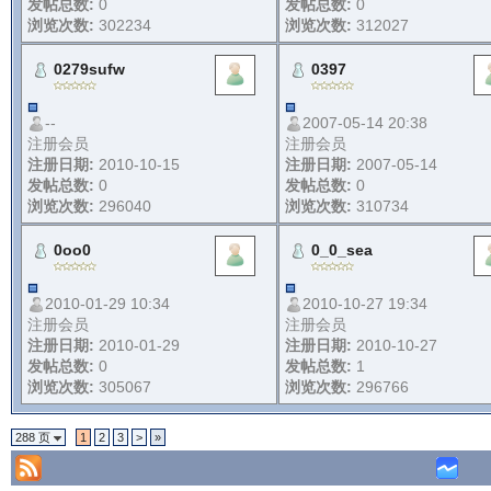
发帖总数:
0
发帖总数:
0
浏览次数:
302234
浏览次数:
312027
0279sufw
0397
--
2007-05-14 20:38
注册会员
注册会员
注册日期:
2010-10-15
注册日期:
2007-05-14
发帖总数:
0
发帖总数:
0
浏览次数:
296040
浏览次数:
310734
0oo0
0_0_sea
2010-01-29 10:34
2010-10-27 19:34
注册会员
注册会员
注册日期:
2010-01-29
注册日期:
2010-10-27
发帖总数:
0
发帖总数:
1
浏览次数:
305067
浏览次数:
296766
288 页
1
2
3
>
»