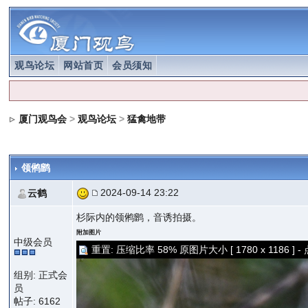
观鸟论坛
网站首页
会员须知
厦门观鸟会
>
观鸟论坛
>
猛禽地带
领鸺鹠
2024-09-14 23:22
云鹤
杉际内的领鸺鹠，音诱拍摄。
附加图片
中级会员
重置: 压缩比率 58% 原图片大小 [ 1780 x 1186 
组别: 正式会
员
帖子: 6162