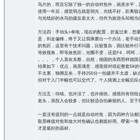
鸟片的，而且它除了独一的自动对焦外，画质水平，其
使用一年后，感觉弱点就是弱光，光线不好，距离较
与光线好的水鸟拍摄反差太大，但作为旅游头却相当
方法四：手动头+单电，现在的配置，折返过来，想
是，剑走偏锋，终于又让我琢磨出一个办法，老手动
的焦距，这里有个技术问题，比较复杂，因比较外行不想
等效视角，即等效焦距，光圈不变，还是F4，呵呵
。。。，个人喜欢东蔡，自然，德国的东西照样德国
结果如下：优点，画质满意，感觉很对得起整套5K的
不太累，独脚足矣，手持250分一拍摄并不太虚，缺
但对于入门半幅也可以交代了。个人猜测上全幅后应
方法五：待续。也许没了，也许很快。感觉尚有些组合也
老头，虽投入会较多，但比较适合怕麻烦的人。至于
一直没有提到的一点就是自动对焦，因为四种方法都
取景峰值对焦和放大对焦确认也都挺好用。啰索一堆
才是最好的器材。