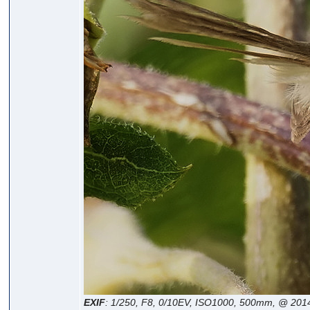
EXIF
: 1/250, F8, 0/10EV, ISO1000, 500mm, @ 201