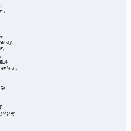
多。
子，
头
0MM多，
玛
，
总重并
小的剪切，
手动
子
已的器材