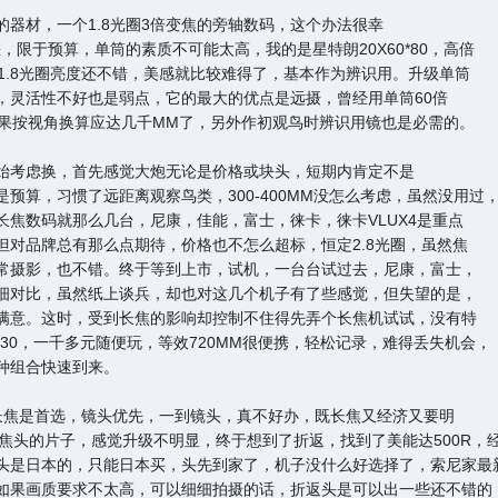
的器材，一个1.8光圈3倍变焦的旁轴数码，这个办法很幸
限于预算，单筒的素质不可能太高，我的是星特朗20X60*80，高倍
1.8光圈亮度还不错，美感就比较难得了，基本作为辨识用。升级单筒
，灵活性不好也是弱点，它的最大的优点是远摄，曾经用单筒60倍
。如果按视角换算应达几千MM了，另外作初观鸟时辨识用镜也是必需的。
始考虑换，首先感觉大炮无论是价格或块头，短期内肯定不是
预算，习惯了远距离观察鸟类，300-400MM没怎么考虑，虽然没用过
焦数码就那么几台，尼康，佳能，富士，徕卡，徕卡VLUX4是重点
对品牌总有那么点期待，价格也不怎么超标，恒定2.8光圈，虽然焦
常摄影，也不错。终于等到上市，试机，一台台试过去，尼康，富士，
细对比，虽然纸上谈兵，却也对这几个机子有了些感觉，但失望的是，
满意。这时，受到长焦的影响却控制不住得先弄个长焦机试试，没有特
30，一千多元随便玩，等效720MM很便携，轻松记录，难得丢失机会，
种组合快速到来。
长焦是首选，镜头优先，一到镜头，真不好办，既长焦又经济又要明
焦头的片子，感觉升级不明显，终于想到了折返，找到了美能达500R，
头是日本的，只能日本买，头先到家了，机子没什么好选择了，索尼家最
如果画质要求不太高，可以细细拍摄的话，折返头是可以出一些还不错的