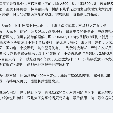
实另外有几个也与它不相上下的，腾龙500，8，尼康500，8，选择很
远，画质下降厉害，林鸟更头痛，树荫下几乎无法拍出自我感觉满意的片
的轻便，只是我短期内不旅游观鸟。继续琢磨，折腾也是种乐趣。
要大光圈，同时还需要长焦距，并且坚决保持预算，不是那么好办，但
头！大光圈，便宜，经典好玩，画质还行，最最重要的是焦距，中画幅镜
深究，但可以简单的理解，即300MM的120老头到我残幅机上就是90
，画质等不等效暂且不管！查找资料，潘太康，梅耶，康太时，东蔡，太苦
买（国内也一个没看到，其它型号倒有）。到货转接测试，经过几次试用
价位，超长焦很好拍鸟，终于F4光圈了，不会再总是望鸟兴叹，2.5KG
点目前只有一个，就是画质不等效，无法放大到1：1，只能接受放50%大
会有很好的表现，但那已经不属于经济器材了。
应不错，比如常规的400MM定焦，非原厂500MM变焦，超长焦135
我，有待将来再试，慢慢折腾慢慢快乐。
没怎么用到，也没感到不便，再说低端的自动对焦问题也不少，索尼的电
，经验也许初浅，只是为了分享传播摄鸟乐趣。最后借用一句：最合适自