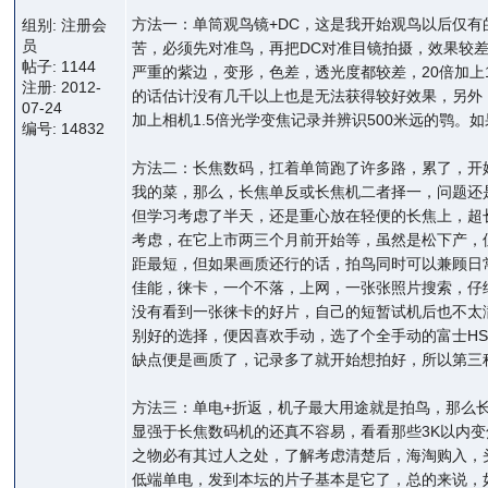
方法一：单筒观鸟镜+DC，这是我开始观鸟以后仅有
组别: 注册会
员
苦，必须先对准鸟，再把DC对准目镜拍摄，效果较差，
帖子: 1144
严重的紫边，变形，色差，透光度都较差，20倍加上
注册: 2012-
的话估计没有几千以上也是无法获得较好效果，另外
07-24
加上相机1.5倍光学变焦记录并辨识500米远的鹗
编号: 14832
方法二：长焦数码，扛着单筒跑了许多路，累了，开
我的菜，那么，长焦单反或长焦机二者择一，问题还是
但学习考虑了半天，还是重心放在轻便的长焦上，超长
考虑，在它上市两三个月前开始等，虽然是松下产，但
距最短，但如果画质还行的话，拍鸟同时可以兼顾日
佳能，徕卡，一个不落，上网，一张张照片搜索，仔
没有看到一张徕卡的好片，自己的短暂试机后也不太
别好的选择，便因喜欢手动，选了个全手动的富士HS
缺点便是画质了，记录多了就开始想拍好，所以第三
方法三：单电+折返，机子最大用途就是拍鸟，那么
显强于长焦数码机的还真不容易，看看那些3K以内变
之物必有其过人之处，了解考虑清楚后，海淘购入，
低端单电，发到本坛的片子基本是它了，总的来说，