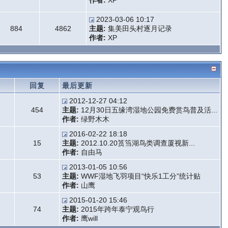
作者:
XP
2023-03-06 10:17
884
4862
主题:
集美田头村逐月记录
作者:
XP
题
回复
最后更新
2012-12-27 04:12
454
主题:
12月30日五缘湾湿地公园免费赏鸟普及活...
作者:
绿野木木
2016-02-22 18:18
15
主题:
2012.10.20筼筜湖鸟类调查厦视新...
作者:
自由马
2013-01-05 10:56
53
主题:
WWF湿地飞羽项目“快乐1工分”统计贴
作者:
山鹰
2015-01-20 15:46
74
主题:
2015年跨年泰宁观鸟行
作者:
鹰will