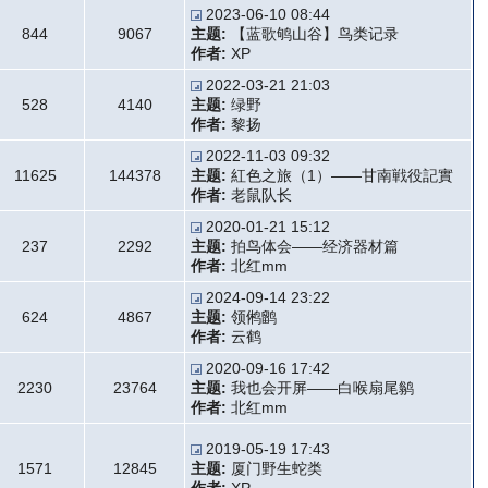
2023-06-10 08:44
844
9067
主题:
【蓝歌鸲山谷】鸟类记录
作者:
XP
2022-03-21 21:03
528
4140
主题:
绿野
作者:
黎扬
2022-11-03 09:32
11625
144378
主题:
紅色之旅（1）——甘南戦役記實
作者:
老鼠队长
2020-01-21 15:12
237
2292
主题:
拍鸟体会——经济器材篇
作者:
北红mm
2024-09-14 23:22
624
4867
主题:
领鸺鹠
作者:
云鹤
2020-09-16 17:42
2230
23764
主题:
我也会开屏——白喉扇尾鹟
作者:
北红mm
2019-05-19 17:43
1571
12845
主题:
厦门野生蛇类