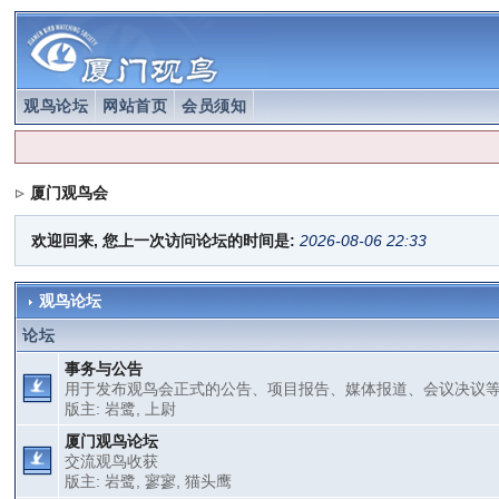
观鸟论坛
网站首页
会员须知
厦门观鸟会
欢迎回来, 您上一次访问论坛的时间是:
2026-08-06 22:33
观鸟论坛
论坛
事务与公告
用于发布观鸟会正式的公告、项目报告、媒体报道、会议决议
版主:
岩鹭
,
上尉
厦门观鸟论坛
交流观鸟收获
版主:
岩鹭
,
寥寥
,
猫头鹰