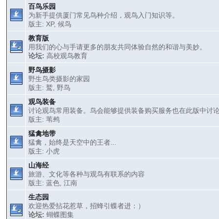
百鸟乐园
为新手提供厦门常见鸟种介绍，观鸟入门知识等。
版主:
XP
,
候鸟
教育版
用我们的心与手请更多的朋友共同体验自然的和谐与美妙。
论坛:
高校观鸟教育
野鸟摄影
野生鸟类摄影的家园
版主:
鹫
,
野鸟
观鸟装备
讨论观鸟常用装备。鸟会能够提供装备购买服务也在此版中讨
版主:
苇鹀
猛禽地带
猛禽，始终是天空中的王者...
版主:
小虎
山海经
旅游、文化等各种与观鸟有联系的内容
版主:
蓝色
,
江南
生态园
欢迎热爱拈花惹草，招蜂引蝶者进：）
论坛:
蝴蝶图集