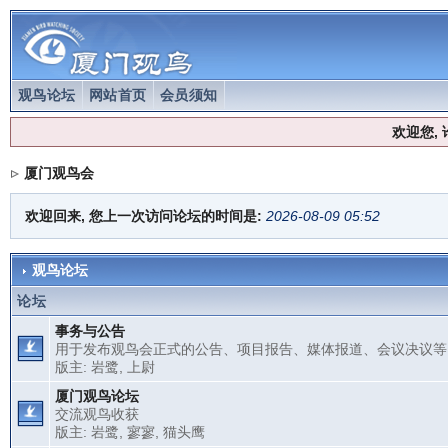
观鸟论坛
网站首页
会员须知
欢迎您,
厦门观鸟会
欢迎回来, 您上一次访问论坛的时间是:
2026-08-09 05:52
观鸟论坛
论坛
事务与公告
用于发布观鸟会正式的公告、项目报告、媒体报道、会议决议等
版主:
岩鹭
,
上尉
厦门观鸟论坛
交流观鸟收获
版主:
岩鹭
,
寥寥
,
猫头鹰