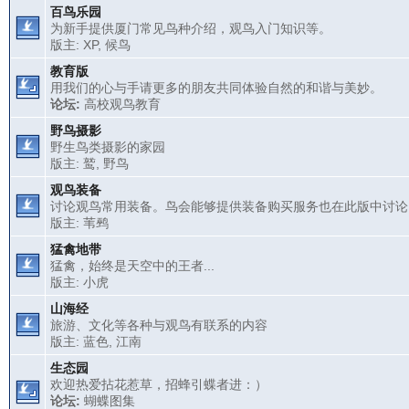
百鸟乐园
为新手提供厦门常见鸟种介绍，观鸟入门知识等。
版主:
XP
,
候鸟
教育版
用我们的心与手请更多的朋友共同体验自然的和谐与美妙。
论坛:
高校观鸟教育
野鸟摄影
野生鸟类摄影的家园
版主:
鹫
,
野鸟
观鸟装备
讨论观鸟常用装备。鸟会能够提供装备购买服务也在此版中讨论
版主:
苇鹀
猛禽地带
猛禽，始终是天空中的王者...
版主:
小虎
山海经
旅游、文化等各种与观鸟有联系的内容
版主:
蓝色
,
江南
生态园
欢迎热爱拈花惹草，招蜂引蝶者进：）
论坛:
蝴蝶图集