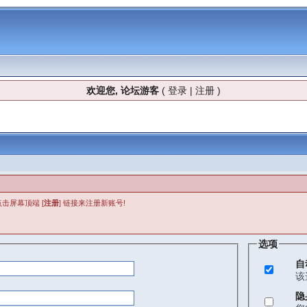
欢迎您, 论坛游客
(
登录
|
注册
)
击屏幕顶端 [
注册
] 链接来注册新账号!
选项
自
该
隐