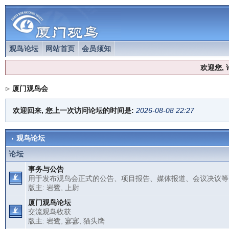
观鸟论坛
网站首页
会员须知
欢迎您,
厦门观鸟会
欢迎回来, 您上一次访问论坛的时间是:
2026-08-08 22:27
观鸟论坛
论坛
事务与公告
用于发布观鸟会正式的公告、项目报告、媒体报道、会议决议等
版主:
岩鹭
,
上尉
厦门观鸟论坛
交流观鸟收获
版主:
岩鹭
,
寥寥
,
猫头鹰