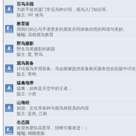
百鸟乐园
为新手提供厦门常见鸟种介绍，观鸟入门知识等。
版主:
XP
,
候鸟
教育版
用我们的心与手请更多的朋友共同体验自然的和谐与美妙。
论坛:
高校观鸟教育
野鸟摄影
野生鸟类摄影的家园
版主:
鹫
,
野鸟
观鸟装备
讨论观鸟常用装备。鸟会能够提供装备购买服务也在此版中讨论
版主:
苇鹀
猛禽地带
猛禽，始终是天空中的王者...
版主:
小虎
山海经
旅游、文化等各种与观鸟有联系的内容
版主:
蓝色
,
江南
生态园
欢迎热爱拈花惹草，招蜂引蝶者进：）
论坛:
蝴蝶图集