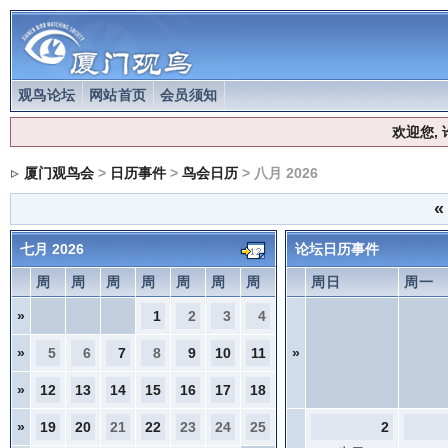
观鸟论坛
网站首页
会员须知
欢迎您,
厦门观鸟会
>
日历事件
>
鸟会日历
> 八月 2026
«
七月 2026
论坛日历事件
周
周
周
周
周
周
周
周日
周一
»
1
2
3
4
»
5
6
7
8
9
10
11
»
»
12
13
14
15
16
17
18
»
19
20
21
22
23
24
25
2