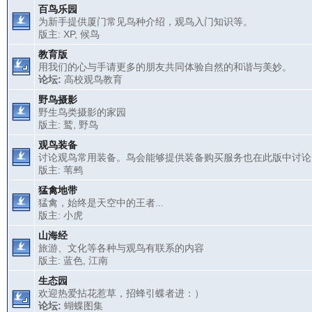
百鸟乐园
为新手提供厦门常见鸟种介绍，观鸟入门知识等。
版主:
XP
,
候鸟
教育版
用我们的心与手请更多的朋友共同体验自然的和谐与美妙。
论坛:
高校观鸟教育
野鸟摄影
野生鸟类摄影的家园
版主:
鹫
,
野鸟
观鸟装备
讨论观鸟常用装备。鸟会能够提供装备购买服务也在此版中讨论
版主:
苇鹀
猛禽地带
猛禽，始终是天空中的王者...
版主:
小虎
山海经
旅游、文化等各种与观鸟有联系的内容
版主:
蓝色
,
江南
生态园
欢迎热爱拈花惹草，招蜂引蝶者进：）
论坛:
蝴蝶图集