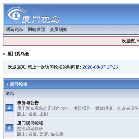
观鸟论坛
网站首页
会员须知
欢迎您,
厦门观鸟会
欢迎回来, 您上一次访问论坛的时间是:
2026-08-07 17:26
观鸟论坛
论坛
事务与公告
用于发布观鸟会正式的公告、项目报告、媒体报道、会议决议等
版主:
岩鹭
,
上尉
厦门观鸟论坛
交流观鸟收获
版主:
岩鹭
,
寥寥
,
猫头鹰