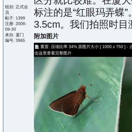
区分就比较难。在厦大
组别: 正式会
标注的是“红眼玛弄蝶
员
帖子: 1399
3.5cm。我们拍照时
注册: 2008-
09-30
来自: 厦门
附加图片
编号: 3965
重置: 压缩比率 34% 原图片大小 [ 1000 x 750 ] - 
击这里查看完整图片