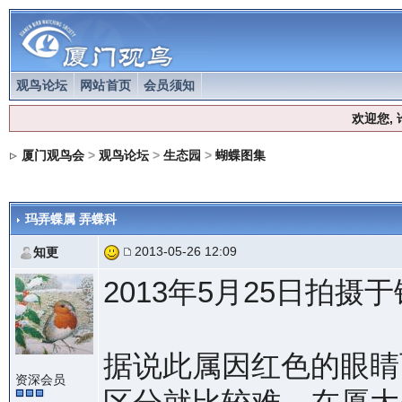
观鸟论坛
网站首页
会员须知
欢迎您,
厦门观鸟会
>
观鸟论坛
>
生态园
>
蝴蝶图集
玛弄蝶属 弄蝶科
2013-05-26 12:09
知更
2013年5月25日拍摄
据说此属因红色的眼睛
资深会员