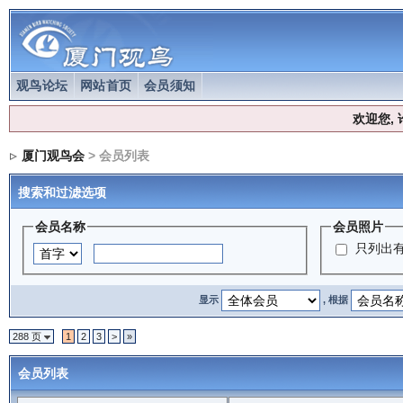
观鸟论坛
网站首页
会员须知
欢迎您,
厦门观鸟会
> 会员列表
搜索和过滤选项
会员名称
会员照片
只列出有
显示
, 根据
288 页
1
2
3
>
»
会员列表