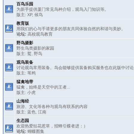
百鸟乐园
为新手提供厦门常见鸟种介绍，观鸟入门知识等。
版主:
XP
,
候鸟
教育版
用我们的心与手请更多的朋友共同体验自然的和谐与美妙。
论坛:
高校观鸟教育
野鸟摄影
野生鸟类摄影的家园
版主:
鹫
,
野鸟
观鸟装备
讨论观鸟常用装备。鸟会能够提供装备购买服务也在此版中讨论
版主:
苇鹀
猛禽地带
猛禽，始终是天空中的王者...
版主:
小虎
山海经
旅游、文化等各种与观鸟有联系的内容
版主:
蓝色
,
江南
生态园
欢迎热爱拈花惹草，招蜂引蝶者进：）
论坛:
蝴蝶图集