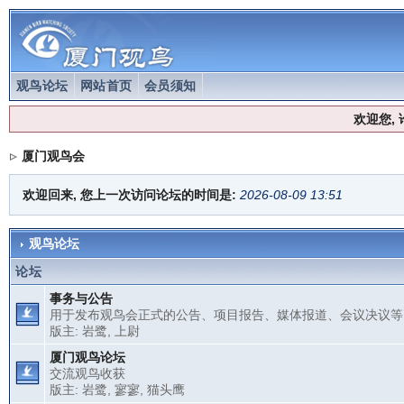
观鸟论坛
网站首页
会员须知
欢迎您,
厦门观鸟会
欢迎回来, 您上一次访问论坛的时间是:
2026-08-09 13:51
观鸟论坛
论坛
事务与公告
用于发布观鸟会正式的公告、项目报告、媒体报道、会议决议等
版主:
岩鹭
,
上尉
厦门观鸟论坛
交流观鸟收获
版主:
岩鹭
,
寥寥
,
猫头鹰