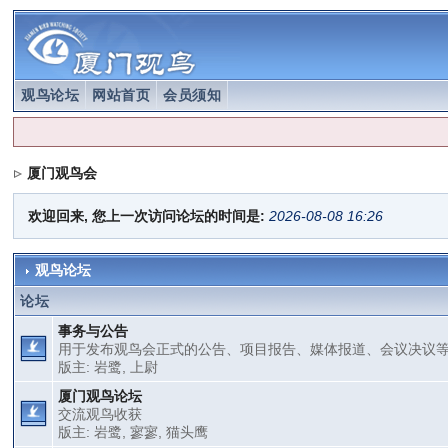
观鸟论坛
网站首页
会员须知
厦门观鸟会
欢迎回来, 您上一次访问论坛的时间是:
2026-08-08 16:26
观鸟论坛
论坛
事务与公告
用于发布观鸟会正式的公告、项目报告、媒体报道、会议决议
版主:
岩鹭
,
上尉
厦门观鸟论坛
交流观鸟收获
版主:
岩鹭
,
寥寥
,
猫头鹰