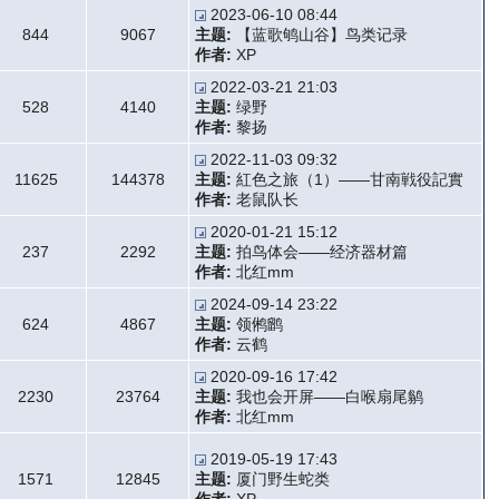
2023-06-10 08:44
844
9067
主题:
【蓝歌鸲山谷】鸟类记录
作者:
XP
2022-03-21 21:03
528
4140
主题:
绿野
作者:
黎扬
2022-11-03 09:32
11625
144378
主题:
紅色之旅（1）——甘南戦役記實
作者:
老鼠队长
2020-01-21 15:12
237
2292
主题:
拍鸟体会——经济器材篇
作者:
北红mm
2024-09-14 23:22
624
4867
主题:
领鸺鹠
作者:
云鹤
2020-09-16 17:42
2230
23764
主题:
我也会开屏——白喉扇尾鹟
作者:
北红mm
2019-05-19 17:43
1571
12845
主题:
厦门野生蛇类