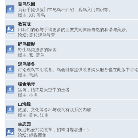
百鸟乐园
为新手提供厦门常见鸟种介绍，观鸟入门知识等。
版主:
XP
,
候鸟
教育版
用我们的心与手请更多的朋友共同体验自然的和谐与美妙。
论坛:
高校观鸟教育
野鸟摄影
野生鸟类摄影的家园
版主:
鹫
,
野鸟
观鸟装备
讨论观鸟常用装备。鸟会能够提供装备购买服务也在此版中讨
版主:
苇鹀
猛禽地带
猛禽，始终是天空中的王者...
版主:
小虎
山海经
旅游、文化等各种与观鸟有联系的内容
版主:
蓝色
,
江南
生态园
欢迎热爱拈花惹草，招蜂引蝶者进：）
论坛:
蝴蝶图集