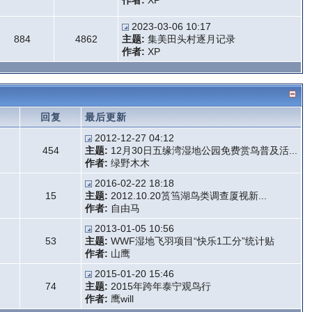
作者:
XP
2023-03-06 10:17
884
4862
主题:
集美田头村逐月记录
作者:
XP
题
回复
最后更新
2012-12-27 04:12
454
主题:
12月30日五缘湾湿地公园免费赏鸟普及活...
作者:
绿野木木
2016-02-22 18:18
15
主题:
2012.10.20筼筜湖鸟类调查厦视新...
作者:
自由马
2013-01-05 10:56
53
主题:
WWF湿地飞羽项目“快乐1工分”统计贴
作者:
山鹰
2015-01-20 15:46
74
主题:
2015年跨年泰宁观鸟行
作者:
鹰will