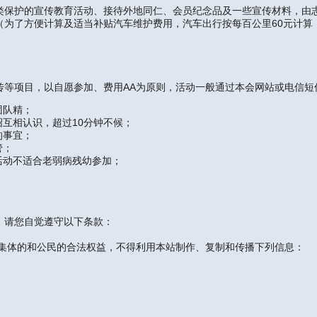
保护的宣传教育活动、接待外地同仁、会员纪念品及一些宣传材料，由志
。（为了方便计算及适当补贴汽车维护费用，汽车出行按每百公里60元计
项目，以自愿参加、费用AA为原则，活动一般通过本会网站或电信短
团队精；
互相认识，超过10分钟不候；
的事宜；
管；
活动不适合老弱病残幼参加；
请您自觉遵守以下条款：
社会集体的和公民的合法权益，不得利用本站制作、复制和传播下列信息：