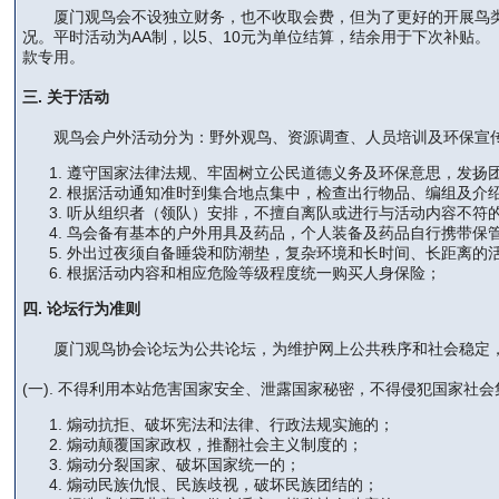
厦门观鸟会不设独立财务，也不收取会费，但为了更好的开展鸟类
况。平时活动为AA制，以5、10元为单位结算，结余用于下次补贴
款专用。
三. 关于活动
观鸟会户外活动分为：野外观鸟、资源调查、人员培训及环保宣传等
遵守国家法律法规、牢固树立公民道德义务及环保意思，发扬
根据活动通知准时到集合地点集中，检查出行物品、编组及介绍
听从组织者（领队）安排，不擅自离队或进行与活动内容不符
鸟会备有基本的户外用具及药品，个人装备及药品自行携带保
外出过夜须自备睡袋和防潮垫，复杂环境和长时间、长距离的
根据活动内容和相应危险等级程度统一购买人身保险；
四. 论坛行为准则
厦门观鸟协会论坛为公共论坛，为维护网上公共秩序和社会稳定，
(一). 不得利用本站危害国家安全、泄露国家秘密，不得侵犯国家
煽动抗拒、破坏宪法和法律、行政法规实施的；
煽动颠覆国家政权，推翻社会主义制度的；
煽动分裂国家、破坏国家统一的；
煽动民族仇恨、民族歧视，破坏民族团结的；