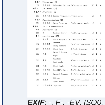
EXIF
: -, F-, -EV, ISO0