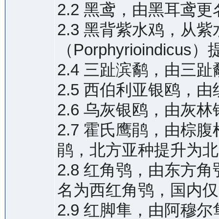
2.2 黑鸢，由黑耳鸢更
2.3 黑背紫水鸡，从
（Porphyrioindic
2.4 三趾滨鹬，由三
2.5 西伯利亚银鸥，
2.6 乌灰银鸥，由灰
2.7 霍氏鹰鹃，由
鹃，北方亚种提升为北
2.8 红角鸮，由东
名为西红角鸮，国内仅
2.9 红脚隼，由阿