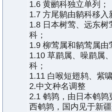
1.6 黄鹂科独立单列；
1.7 方尾鹟由鹟科移
1.8 日本树莺、远
科；
1.9 柳莺属和鹟莺属
1.10 草鹛属、噪鹛
科；
1.11 白喉短翅鸫、
2.中文种名调整
2.1 鹌鹑，由日本
西鹌鹑，国内见于新疆