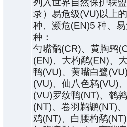
列入世界自然保护联盟
录）易危级(VU)以上的
种、濒危(EN)5 种、易
种：
勺嘴鹬(CR)、黄胸鹀(
(EN)、大杓鹬(EN)、
鸭(VU)、黄嘴白鹭(VU
(VU)、仙八色鸫(VU)
(VU)罗纹鸭(NT)、鹌
(NT)、卷羽鹈鹕(NT)
鸡(NT)、白腰杓鹬(NT