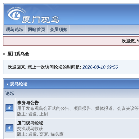
观鸟论坛
网站首页
会员须知
欢迎您,
厦门观鸟会
欢迎回来, 您上一次访问论坛的时间是:
2026-08-10 09:56
观鸟论坛
论坛
事务与公告
用于发布观鸟会正式的公告、项目报告、媒体报道、会议决议等
版主:
岩鹭
,
上尉
厦门观鸟论坛
交流观鸟收获
版主:
岩鹭
,
寥寥
,
猫头鹰