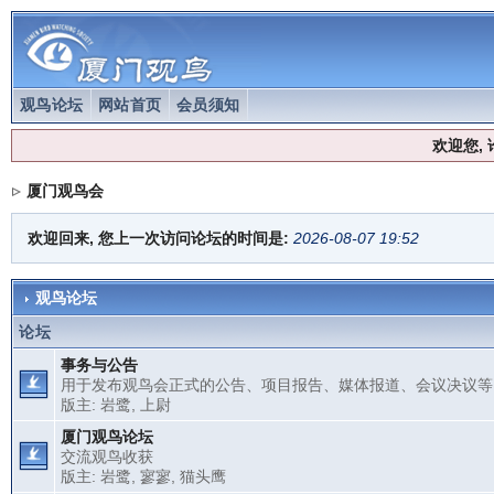
观鸟论坛
网站首页
会员须知
欢迎您,
厦门观鸟会
欢迎回来, 您上一次访问论坛的时间是:
2026-08-07 19:52
观鸟论坛
论坛
事务与公告
用于发布观鸟会正式的公告、项目报告、媒体报道、会议决议等
版主:
岩鹭
,
上尉
厦门观鸟论坛
交流观鸟收获
版主:
岩鹭
,
寥寥
,
猫头鹰