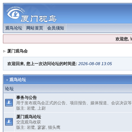
观鸟论坛
网站首页
会员须知
欢迎您,
厦门观鸟会
欢迎回来, 您上一次访问论坛的时间是:
2026-08-08 13:05
观鸟论坛
论坛
事务与公告
用于发布观鸟会正式的公告、项目报告、媒体报道、会议决议等
版主:
岩鹭
,
上尉
厦门观鸟论坛
交流观鸟收获
版主:
岩鹭
,
寥寥
,
猫头鹰