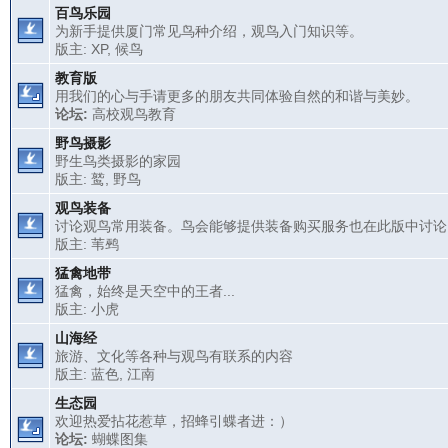
百鸟乐园
为新手提供厦门常见鸟种介绍，观鸟入门知识等。
版主:
XP
,
候鸟
教育版
用我们的心与手请更多的朋友共同体验自然的和谐与美妙。
论坛:
高校观鸟教育
野鸟摄影
野生鸟类摄影的家园
版主:
鹫
,
野鸟
观鸟装备
讨论观鸟常用装备。鸟会能够提供装备购买服务也在此版中讨论
版主:
苇鹀
猛禽地带
猛禽，始终是天空中的王者...
版主:
小虎
山海经
旅游、文化等各种与观鸟有联系的内容
版主:
蓝色
,
江南
生态园
欢迎热爱拈花惹草，招蜂引蝶者进：）
论坛:
蝴蝶图集