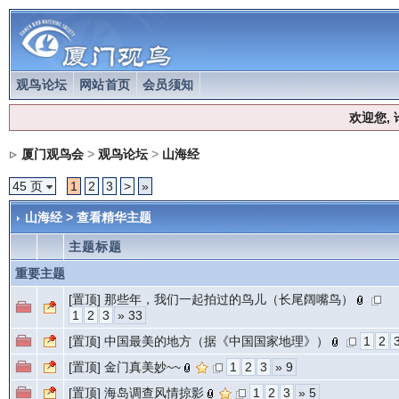
观鸟论坛
网站首页
会员须知
欢迎您,
厦门观鸟会
>
观鸟论坛
>
山海经
45 页
1
2
3
>
»
山海经 >
查看精华主题
主题标题
重要主题
[置顶]
那些年，我们一起拍过的鸟儿（长尾阔嘴鸟）
1
2
3
» 33
[置顶]
中国最美的地方（据《中国国家地理》）
1
2
[置顶]
金门真美妙~~
1
2
3
» 9
[置顶]
海岛调查风情掠影
1
2
3
» 5