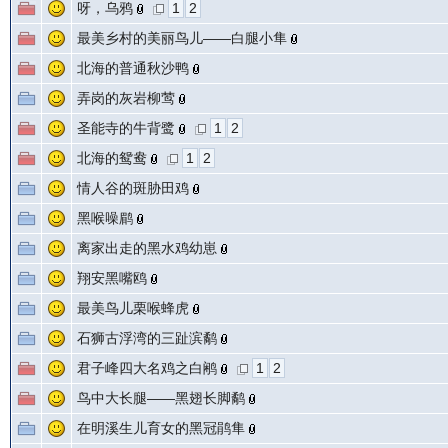
呀，乌鸦
1
2
最美乡村的美丽鸟儿——白腿小隼
北海的普通秋沙鸭
弄岗的灰岩柳莺
圣能寺的牛背鹭
1
2
北海的鸳鸯
1
2
情人谷的斑胁田鸡
黑喉噪鹛
离家出走的黑水鸡幼崽
翔安黑嘴鸥
最美鸟儿栗喉蜂虎
石狮古浮湾的三趾滨鹬
君子峰四大名鸡之白鹇
1
2
鸟中大长腿——黑翅长脚鹬
在明溪生儿育女的黑冠鹃隼