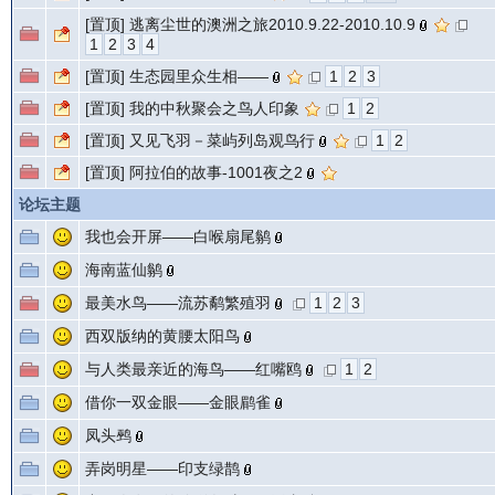
[置顶]
逃离尘世的澳洲之旅2010.9.22-2010.10.9
1
2
3
4
[置顶]
生态园里众生相——
1
2
3
[置顶]
我的中秋聚会之鸟人印象
1
2
[置顶]
又见飞羽－菜屿列岛观鸟行
1
2
[置顶]
阿拉伯的故事-1001夜之2
论坛主题
我也会开屏——白喉扇尾鹟
海南蓝仙鹟
最美水鸟——流苏鹬繁殖羽
1
2
3
西双版纳的黄腰太阳鸟
与人类最亲近的海鸟——红嘴鸥
1
2
借你一双金眼——金眼鹛雀
凤头鹀
弄岗明星——印支绿鹊