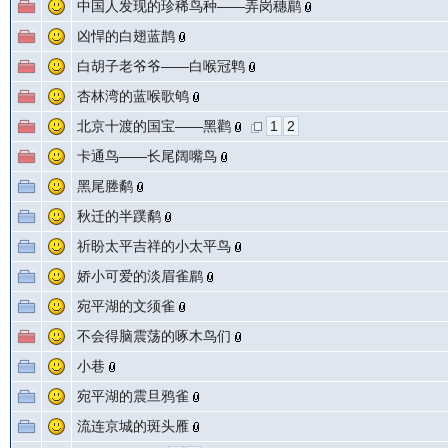
中国人发现的珍稀鸟种——弄岗穗鹛
凶悍的白翅蓝鹊
白胡子老爷爷——白喉冠鹎
杏林湾的蓝喉歌鸲
北京十渡的国宝——黑鹳
1
2
卡通鸟——长尾阔嘴鸟
黑尾塍鹬
秋迁的半蹼鹬
祈盼太平吉祥的小太平鸟
娇小可爱的淡眉雀鹛
宛平湖的文须雀
不会得脑震荡的啄木鸟们
小巷
宛平湖的震旦鸦雀
流连京城的斑头雁