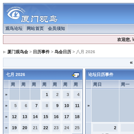
观鸟论坛
网站首页
会员须知
欢迎您,
厦门观鸟会
>
日历事件
>
鸟会日历
> 八月 2026
«
七月 2026
论坛日历事件
周
周
周
周
周
周
周
周日
周一
»
1
2
3
4
»
5
6
7
8
9
10
11
»
»
12
13
14
15
16
17
18
»
19
20
21
22
23
24
25
2