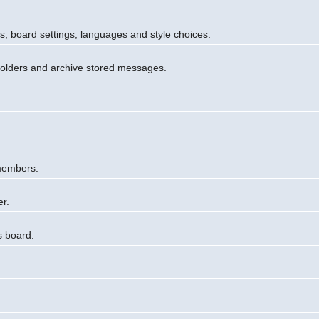
es, board settings, languages and style choices.
folders and archive stored messages.
 members.
er.
s board.