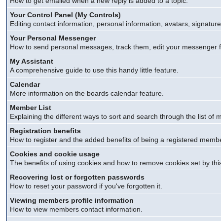
How to get emailed when a new reply is added to a topic.
Your Control Panel (My Controls)
Editing contact information, personal information, avatars, signatur
Your Personal Messenger
How to send personal messages, track them, edit your messenger 
My Assistant
A comprehensive guide to use this handy little feature.
Calendar
More information on the boards calendar feature.
Member List
Explaining the different ways to sort and search through the list of
Registration benefits
How to register and the added benefits of being a registered memb
Cookies and cookie usage
The benefits of using cookies and how to remove cookies set by thi
Recovering lost or forgotten passwords
How to reset your password if you've forgotten it.
Viewing members profile information
How to view members contact information.