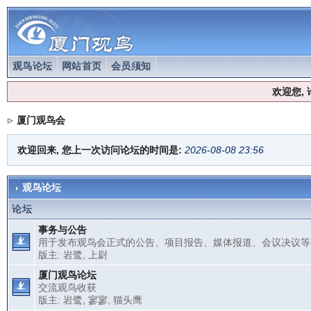
观鸟论坛
网站首页
会员须知
欢迎您,
厦门观鸟会
欢迎回来, 您上一次访问论坛的时间是:
2026-08-08 23:56
观鸟论坛
论坛
事务与公告
用于发布观鸟会正式的公告、项目报告、媒体报道、会议决议等
版主:
岩鹭
,
上尉
厦门观鸟论坛
交流观鸟收获
版主:
岩鹭
,
寥寥
,
猫头鹰