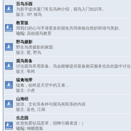
百鸟乐园
为新手提供厦门常见鸟种介绍，观鸟入门知识等。
版主:
XP
,
候鸟
教育版
用我们的心与手请更多的朋友共同体验自然的和谐与美妙。
论坛:
高校观鸟教育
野鸟摄影
野生鸟类摄影的家园
版主:
鹫
,
野鸟
观鸟装备
讨论观鸟常用装备。鸟会能够提供装备购买服务也在此版中讨论
版主:
苇鹀
猛禽地带
猛禽，始终是天空中的王者...
版主:
小虎
山海经
旅游、文化等各种与观鸟有联系的内容
版主:
蓝色
,
江南
生态园
欢迎热爱拈花惹草，招蜂引蝶者进：）
论坛:
蝴蝶图集