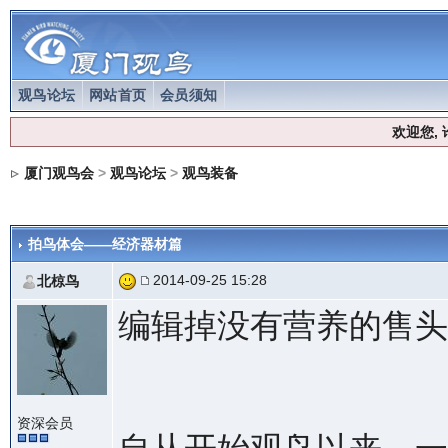
观鸟论坛
网站首页
会员须知
欢迎您,
厦门观鸟会
>
观鸟论坛
>
观鸟装备
拍鸟体会——经济器材篇
2014-09-25 15:28
北椋鸟
编辑掉没有营养的售头
资深会员