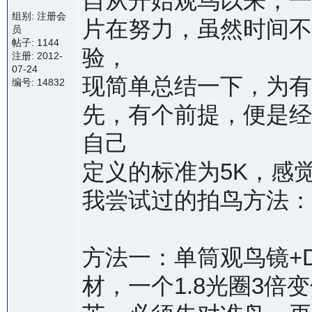
自从开始观鸟以来，一
组别: 注册会
片在努力，虽然时间不
员
帖子: 1144
验，
注册: 2012-
07-24
现简单总结一下，为有
编号: 14832
先，有个前提，便是经
自己
定义的标准为5K，感
我尝试过的拍鸟方法：
方法一：单筒观鸟镜+
材，一个1.8光圈3