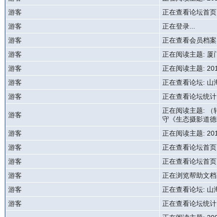
游客
正在查看论坛首页
游客
正在登录...
游客
正在查看会员档案
游客
正在阅读主题:
厦
游客
正在阅读主题:
2
游客
正在查看论坛:
山
游客
正在查看论坛统计
正在阅读主题:
（
游客
守《生态摄影道德
游客
正在阅读主题:
2
游客
正在查看论坛首页
游客
正在查看论坛首页
游客
正在浏览帮助文档
游客
正在查看论坛:
山
游客
正在查看论坛统计