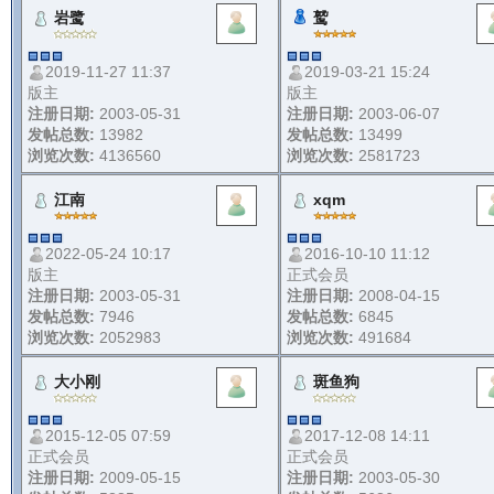
岩鹭
鹫
2019-11-27 11:37
2019-03-21 15:24
版主
版主
注册日期:
2003-05-31
注册日期:
2003-06-07
发帖总数:
13982
发帖总数:
13499
浏览次数:
4136560
浏览次数:
2581723
江南
xqm
2022-05-24 10:17
2016-10-10 11:12
版主
正式会员
注册日期:
2003-05-31
注册日期:
2008-04-15
发帖总数:
7946
发帖总数:
6845
浏览次数:
2052983
浏览次数:
491684
大小刚
斑鱼狗
2015-12-05 07:59
2017-12-08 14:11
正式会员
正式会员
注册日期:
2009-05-15
注册日期:
2003-05-30