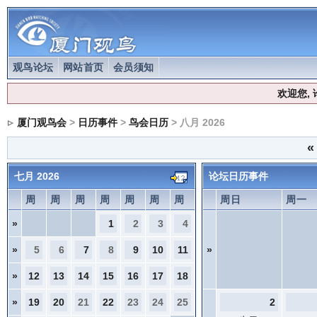
观鸟论坛
网站首页
会员须知
欢迎您,
厦门观鸟会
>
日历事件
>
鸟会日历
> 八月 2026
«
七月 2026
论坛日历事件
周
周
周
周
周
周
周
周日
周一
»
1
2
3
4
»
5
6
7
8
9
10
11
»
»
12
13
14
15
16
17
18
»
19
20
21
22
23
24
25
2