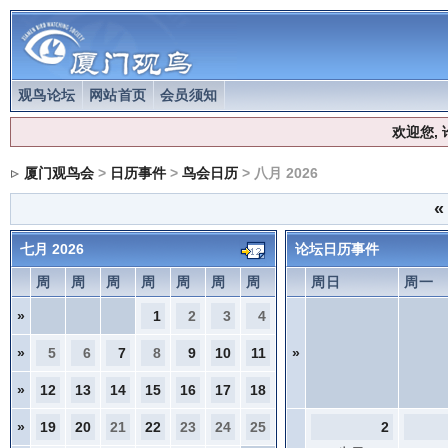
观鸟论坛
网站首页
会员须知
欢迎您,
厦门观鸟会
>
日历事件
>
鸟会日历
> 八月 2026
«
七月 2026
论坛日历事件
周
周
周
周
周
周
周
周日
周一
»
1
2
3
4
»
5
6
7
8
9
10
11
»
»
12
13
14
15
16
17
18
»
19
20
21
22
23
24
25
2