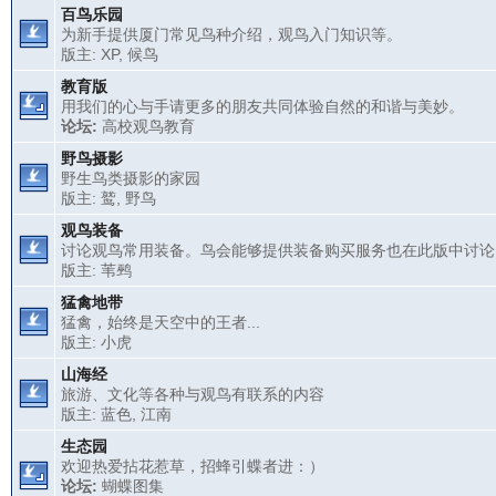
百鸟乐园
为新手提供厦门常见鸟种介绍，观鸟入门知识等。
版主:
XP
,
候鸟
教育版
用我们的心与手请更多的朋友共同体验自然的和谐与美妙。
论坛:
高校观鸟教育
野鸟摄影
野生鸟类摄影的家园
版主:
鹫
,
野鸟
观鸟装备
讨论观鸟常用装备。鸟会能够提供装备购买服务也在此版中讨论
版主:
苇鹀
猛禽地带
猛禽，始终是天空中的王者...
版主:
小虎
山海经
旅游、文化等各种与观鸟有联系的内容
版主:
蓝色
,
江南
生态园
欢迎热爱拈花惹草，招蜂引蝶者进：）
论坛:
蝴蝶图集