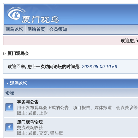
观鸟论坛
网站首页
会员须知
欢迎您,
厦门观鸟会
欢迎回来, 您上一次访问论坛的时间是:
2026-08-09 10:56
观鸟论坛
论坛
事务与公告
用于发布观鸟会正式的公告、项目报告、媒体报道、会议决议等
版主:
岩鹭
,
上尉
厦门观鸟论坛
交流观鸟收获
版主:
岩鹭
,
寥寥
,
猫头鹰