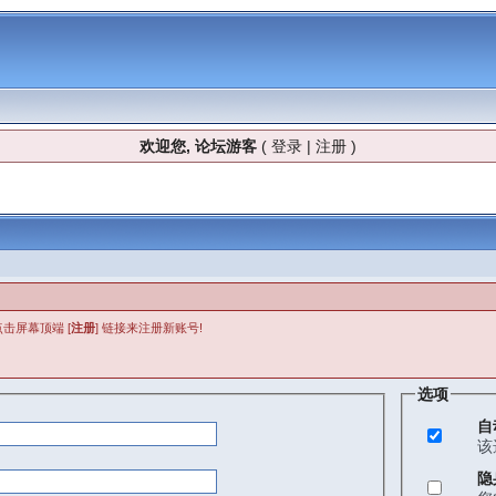
欢迎您, 论坛游客
(
登录
|
注册
)
击屏幕顶端 [
注册
] 链接来注册新账号!
选项
自
该
隐