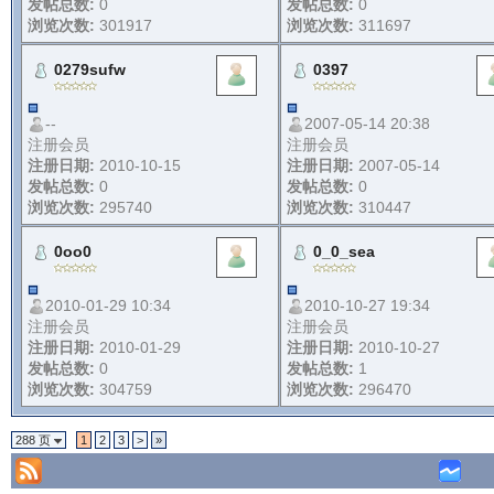
发帖总数:
0
发帖总数:
0
浏览次数:
301917
浏览次数:
311697
0279sufw
0397
--
2007-05-14 20:38
注册会员
注册会员
注册日期:
2010-10-15
注册日期:
2007-05-14
发帖总数:
0
发帖总数:
0
浏览次数:
295740
浏览次数:
310447
0oo0
0_0_sea
2010-01-29 10:34
2010-10-27 19:34
注册会员
注册会员
注册日期:
2010-01-29
注册日期:
2010-10-27
发帖总数:
0
发帖总数:
1
浏览次数:
304759
浏览次数:
296470
288 页
1
2
3
>
»