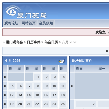
观鸟论坛
网站首页
会员须知
欢迎您,
厦门观鸟会
>
日历事件
>
鸟会日历
> 八月 2026
«
七月 2026
论坛日历事件
周
周
周
周
周
周
周
周日
周一
»
1
2
3
4
»
5
6
7
8
9
10
11
»
»
12
13
14
15
16
17
18
»
19
20
21
22
23
24
25
2