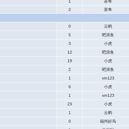
1
茶隼
2
茶隼
0
云鹤
5
吧浪鱼
3
小虎
12
吧浪鱼
19
小虎
2
吧浪鱼
1
xm123
6
小虎
1
xm123
23
小虎
1
云鹤
0
福州好鸟