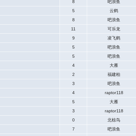
8
吧浪鱼
5
云鹤
8
吧浪鱼
11
可乐龙
9
凌飞鹤
5
吧浪鱼
5
吧浪鱼
4
大雁
2
福建柏
3
吧浪鱼
4
raptor118
5
大雁
3
raptor118
0
北椋鸟
7
吧浪鱼