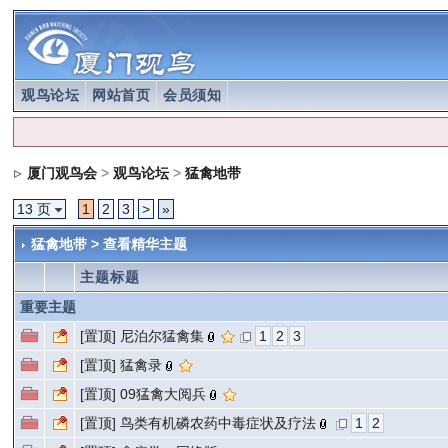
观鸟论坛
网站首页
会员须知
厦门观鸟会
>
观鸟论坛
>
猛禽地带
13 页
1
2
3
>
»
猛禽地带 >
查看精华主题
主题标题
重要主题
[置顶]
尼泊尔猛禽集
1
2
3
[置顶]
猛禽录
[置顶]
09猛禽大阅兵
[置顶]
鸟类有机磷农药中毒症状及疗法
1
2