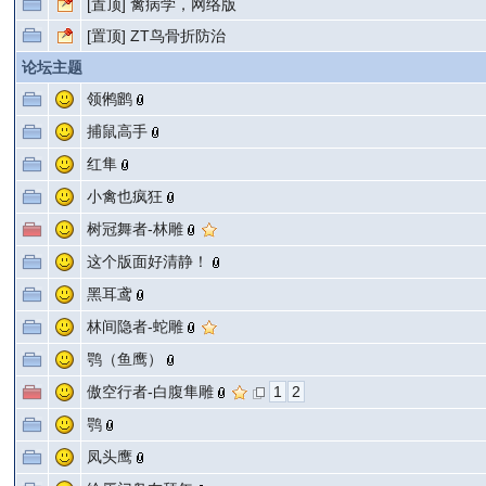
[置顶]
禽病学，网络版
[置顶]
ZT鸟骨折防治
论坛主题
领鸺鹠
捕鼠高手
红隼
小禽也疯狂
树冠舞者-林雕
这个版面好清静！
黑耳鸢
林间隐者-蛇雕
鹗（鱼鹰）
傲空行者-白腹隼雕
1
2
鹗
凤头鹰