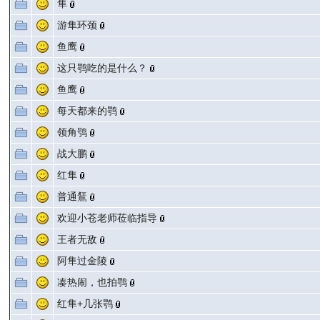
隼
游隼环颈
鱼鹰
这只鹗吃的是什么？
鱼鹰
每天都来的鹗
领角鸮
战大鹏
红隼
普通鵟
欢迎小苍老师莅临指导
王者无敌
阿隼过金陵
凑热闹，也拍鹗
红隼+几张鹗