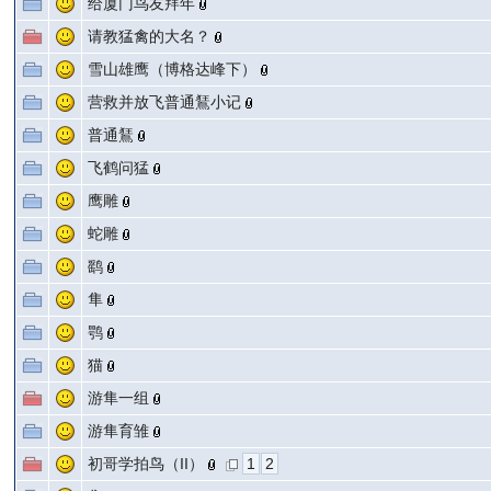
给厦门鸟友拜年
请教猛禽的大名？
雪山雄鹰（博格达峰下）
营救并放飞普通鵟小记
普通鵟
飞鹤问猛
鹰雕
蛇雕
鹞
隼
鹗
猫
游隼一组
游隼育雏
初哥学拍鸟（II）
1
2