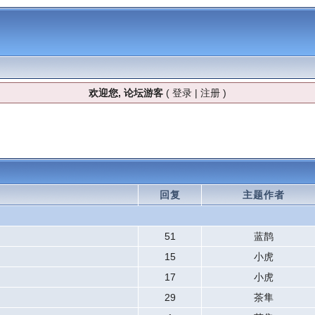
欢迎您, 论坛游客
(
登录
|
注册
)
回复
主题作者
51
蓝鹊
15
小虎
17
小虎
29
茶隼