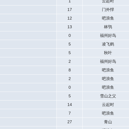
1
云起时
17
门外悍
12
吧浪鱼
13
林鸮
0
福州好鸟
5
凌飞鹤
5
秋叶
2
福州好鸟
8
吧浪鱼
2
吧浪鱼
0
吧浪鱼
5
雪山之父
14
云起时
7
吧浪鱼
27
青山