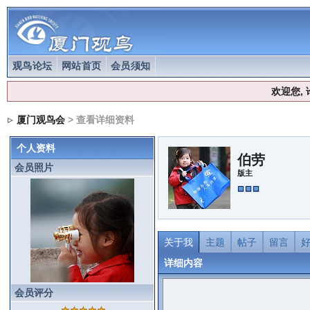
观鸟论坛
网站首页
会员须知
欢迎您,
厦门观鸟会
> 查看详细资料
个人资料
伯劳
会员照片
版主
关于我
主题
帖子
留言
详细内容
会员评分