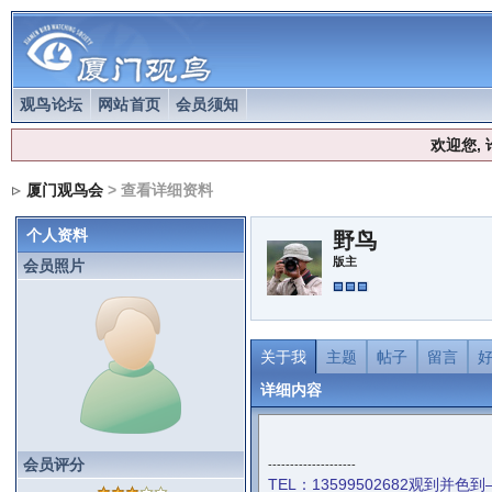
观鸟论坛
网站首页
会员须知
欢迎您,
厦门观鸟会
> 查看详细资料
个人资料
野鸟
版主
会员照片
关于我
主题
帖子
留言
详细内容
会员评分
--------------------
TEL：13599502682观到