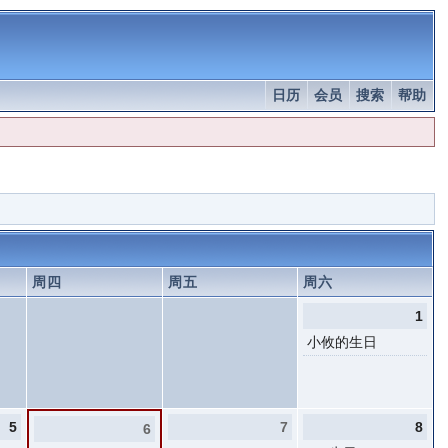
日历
会员
搜索
帮助
周四
周五
周六
1
小攸的生日
5
7
8
6