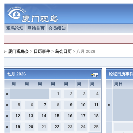
观鸟论坛
网站首页
会员须知
厦门观鸟会
>
日历事件
>
鸟会日历
> 八月 2026
七月 2026
论坛日历事
周
周
周
周
周
周
周
周日
»
1
2
3
4
»
5
6
7
8
9
10
11
»
»
12
13
14
15
16
17
18
»
19
20
21
22
23
24
25