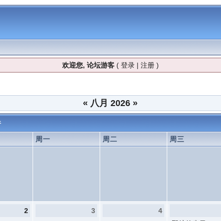
欢迎您, 论坛游客
(
登录
|
注册
)
«
八月 2026
»
件
周一
周二
周三
2
3
4