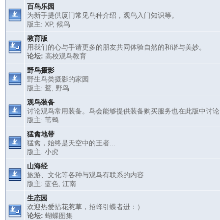
百鸟乐园
为新手提供厦门常见鸟种介绍，观鸟入门知识等。
版主:
XP
,
候鸟
教育版
用我们的心与手请更多的朋友共同体验自然的和谐与美妙。
论坛:
高校观鸟教育
野鸟摄影
野生鸟类摄影的家园
版主:
鹫
,
野鸟
观鸟装备
讨论观鸟常用装备。鸟会能够提供装备购买服务也在此版中讨论
版主:
苇鹀
猛禽地带
猛禽，始终是天空中的王者...
版主:
小虎
山海经
旅游、文化等各种与观鸟有联系的内容
版主:
蓝色
,
江南
生态园
欢迎热爱拈花惹草，招蜂引蝶者进：）
论坛:
蝴蝶图集