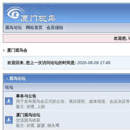
观鸟论坛
网站首页
会员须知
欢迎您,
厦门观鸟会
欢迎回来, 您上一次访问论坛的时间是:
2026-08-09 17:49
观鸟论坛
论坛
事务与公告
用于发布观鸟会正式的公告、项目报告、媒体报道、会议决议等
版主:
岩鹭
,
上尉
厦门观鸟论坛
交流观鸟收获
版主:
岩鹭
,
寥寥
,
猫头鹰