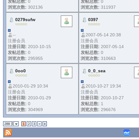
发帖总数:
0
发帖总数:
0
浏览次数:
302136
浏览次数:
311937
0279sufw
0397
--
2007-05-14 20:38
注册会员
注册会员
注册日期:
2010-10-15
注册日期:
2007-05-14
发帖总数:
0
发帖总数:
0
浏览次数:
295955
浏览次数:
310663
0oo0
0_0_sea
2010-01-29 10:34
2010-10-27 19:34
注册会员
注册会员
注册日期:
2010-01-29
注册日期:
2010-10-27
发帖总数:
0
发帖总数:
1
浏览次数:
304969
浏览次数:
296676
288 页
1
2
3
>
»