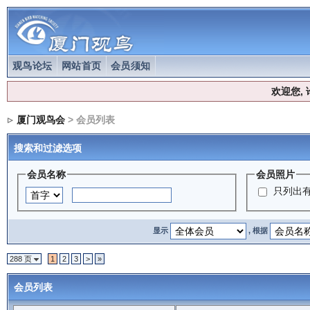
观鸟论坛
网站首页
会员须知
欢迎您,
厦门观鸟会
> 会员列表
搜索和过滤选项
会员名称
会员照片
只列出有
显示
, 根据
288 页
1
2
3
>
»
会员列表