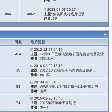
作者:
XP
2023-03-06 10:17
884
4862
主题:
集美田头村逐月记录
作者:
XP
题
回复
最后更新
2012-12-27 04:12
454
主题:
12月30日五缘湾湿地公园免费赏鸟普及活...
作者:
绿野木木
2016-02-22 18:18
15
主题:
2012.10.20筼筜湖鸟类调查厦视新...
作者:
自由马
2013-01-05 10:56
53
主题:
WWF湿地飞羽项目“快乐1工分”统计贴
作者:
山鹰
2015-01-20 15:46
74
主题:
2015年跨年泰宁观鸟行
作者:
鹰will