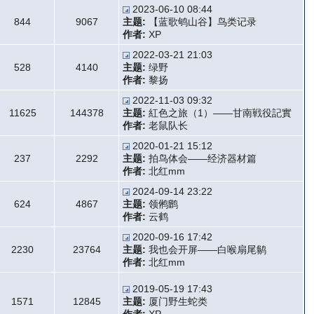
2023-06-10 08:44
844
9067
主题:
【蓝歌鸲山谷】鸟类记录
作者:
XP
2022-03-21 21:03
528
4140
主题:
绿野
作者:
黎扬
2022-11-03 09:32
11625
144378
主题:
紅色之旅（1）——甘南戦役記實
作者:
老鼠队长
2020-01-21 15:12
237
2292
主题:
拍鸟体会——经济器材篇
作者:
北红mm
2024-09-14 23:22
624
4867
主题:
领鸺鹠
作者:
云鹤
2020-09-16 17:42
2230
23764
主题:
我也会开屏——白喉扇尾鹟
作者:
北红mm
2019-05-19 17:43
1571
12845
主题:
厦门野生蛇类