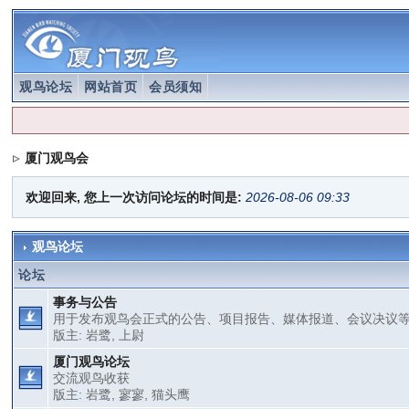
观鸟论坛
网站首页
会员须知
厦门观鸟会
欢迎回来, 您上一次访问论坛的时间是:
2026-08-06 09:33
观鸟论坛
论坛
事务与公告
用于发布观鸟会正式的公告、项目报告、媒体报道、会议决议
版主:
岩鹭
,
上尉
厦门观鸟论坛
交流观鸟收获
版主:
岩鹭
,
寥寥
,
猫头鹰