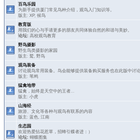
百鸟乐园
为新手提供厦门常见鸟种介绍，观鸟入门知识等。
版主:
XP
,
候鸟
教育版
用我们的心与手请更多的朋友共同体验自然的和谐与美妙。
论坛:
高校观鸟教育
野鸟摄影
野生鸟类摄影的家园
版主:
鹫
,
野鸟
观鸟装备
讨论观鸟常用装备。鸟会能够提供装备购买服务也在此版中讨
版主:
苇鹀
猛禽地带
猛禽，始终是天空中的王者...
版主:
小虎
山海经
旅游、文化等各种与观鸟有联系的内容
版主:
蓝色
,
江南
生态园
欢迎热爱拈花惹草，招蜂引蝶者进：）
论坛:
蝴蝶图集