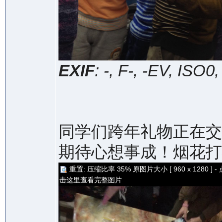
EXIF
: -, F-, -EV, ISO0
同学们跨年礼物正在交
期待心想事成！烟花打
重置: 压缩比率 35% 原图片大小 [ 960 x 1280 ] - 
击这里查看完整图片