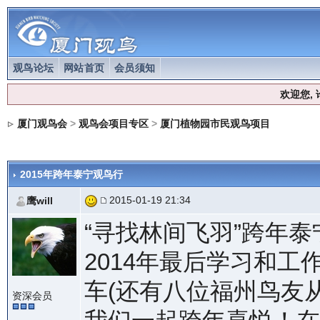
观鸟论坛
网站首页
会员须知
欢迎您,
厦门观鸟会
>
观鸟会项目专区
>
厦门植物园市民观鸟项目
2015年跨年泰宁观鸟行
2015-01-19 21:34
鹰will
“寻找林间飞羽”跨年
2014年最后学习和
车(还有八位福州鸟友
资深会员