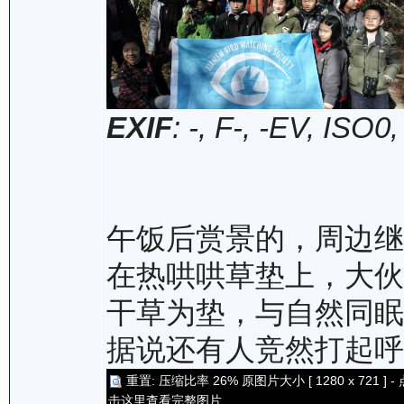
EXIF
: -, F-, -EV, ISO0
午饭后赏景的，周边继
在热哄哄草垫上，大伙
干草为垫，与自然同眠
据说还有人竞然打起呼
重置: 压缩比率 26% 原图片大小 [ 1280 x 721 ] - 
击这里查看完整图片