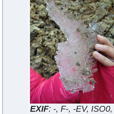
EXIF
: -, F-, -EV, ISO0