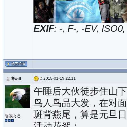
EXIF
: -, F-, -EV, ISO0
2015-01-19 22:11
鹰will
午睡后大伙徒步住山下
鸟人鸟品大发，在对面
斑背燕尾，算是元旦日
资深会员
活动花絮：