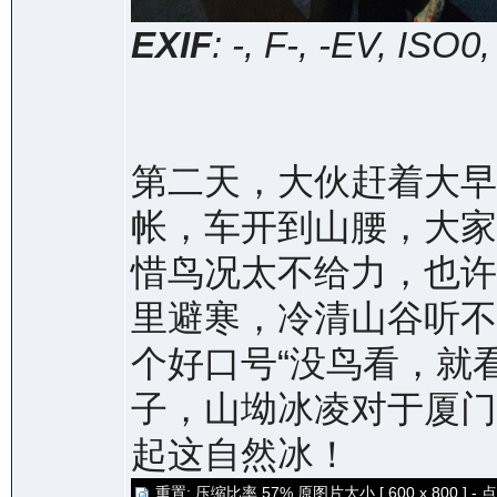
EXIF
: -, F-, -EV, ISO0
第二天，大伙赶着大早
帐，车开到山腰，大家
惜鸟况太不给力，也许
里避寒，冷清山谷听不
个好口号“没鸟看，就
子，山坳冰凌对于厦门
起这自然冰！
重置: 压缩比率 57% 原图片大小 [ 600 x 800 ] - 点