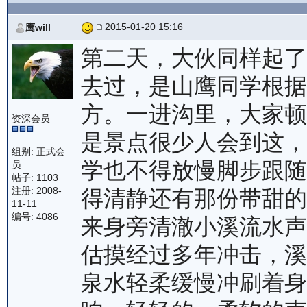
2015-01-20 15:16
鹰will
第二天，大伙同样起了
去过，是山鹰同学根据
方。一进沟里，大家顿
资深会员
是景点很少人会到这，
组别: 正式会
学也不得放慢脚步跟随
员
帖子: 1103
注册: 2008-
得清静还有那份带甜的
11-11
编号: 4086
来身旁清澈小溪流水声
估摸经过多年冲击，溪
泉水轻柔缓慢冲刷着身