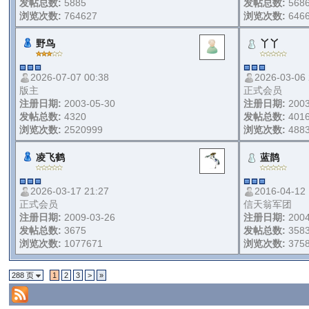
发帖总数:
5885
发帖总数:
568
浏览次数:
764627
浏览次数:
646
野鸟
丫丫
2026-07-07 00:38
2026-03-06 
版主
正式会员
注册日期:
2003-05-30
注册日期:
2003
发帖总数:
4320
发帖总数:
401
浏览次数:
2520999
浏览次数:
488
凌飞鹤
蓝鹊
2026-03-17 21:27
2016-04-12 
正式会员
信天翁军团
注册日期:
2009-03-26
注册日期:
2004
发帖总数:
3675
发帖总数:
358
浏览次数:
1077671
浏览次数:
375
288 页
1
2
3
>
»