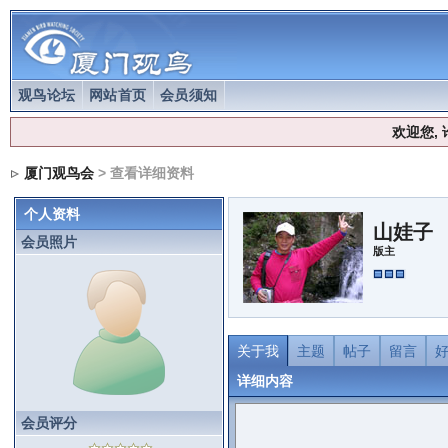
观鸟论坛
网站首页
会员须知
欢迎您,
厦门观鸟会
> 查看详细资料
个人资料
山娃子
会员照片
版主
关于我
主题
帖子
留言
详细内容
会员评分