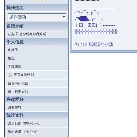
--------------------
__________________
操作选项
- ¤╭⌒╮ ╭⌒╮
操作选项
╱◥██◣ ╭╭ ⌒╮
︱田︱田田| ╰--------
自我介绍
╬╬╬╬╬╬╬╬╬╬╬╬╬╬
山娃子 当前没有自我介绍.
个人信息
为了山间清流的小溪
山娃子
版主
年龄未知
没有设置性别
所在地区未知
出生日期未知
兴趣爱好
没有资料
统计资料
注册日期: 2003-10-20
*
资料查看: 1759000