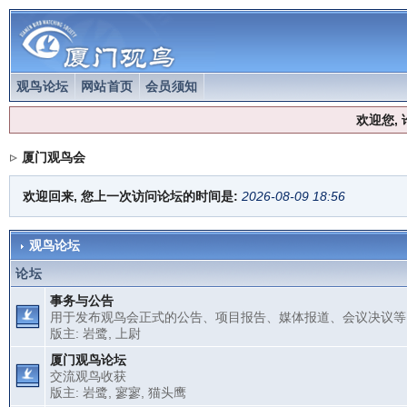
观鸟论坛
网站首页
会员须知
欢迎您,
厦门观鸟会
欢迎回来, 您上一次访问论坛的时间是:
2026-08-09 18:56
观鸟论坛
论坛
事务与公告
用于发布观鸟会正式的公告、项目报告、媒体报道、会议决议等
版主:
岩鹭
,
上尉
厦门观鸟论坛
交流观鸟收获
版主:
岩鹭
,
寥寥
,
猫头鹰