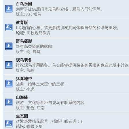
百鸟乐园
为新手提供厦门常见鸟种介绍，观鸟入门知识等。
版主:
XP
,
候鸟
教育版
用我们的心与手请更多的朋友共同体验自然的和谐与美妙。
论坛:
高校观鸟教育
野鸟摄影
野生鸟类摄影的家园
版主:
鹫
,
野鸟
观鸟装备
讨论观鸟常用装备。鸟会能够提供装备购买服务也在此版中讨论
版主:
苇鹀
猛禽地带
猛禽，始终是天空中的王者...
版主:
小虎
山海经
旅游、文化等各种与观鸟有联系的内容
版主:
蓝色
,
江南
生态园
欢迎热爱拈花惹草，招蜂引蝶者进：）
论坛:
蝴蝶图集