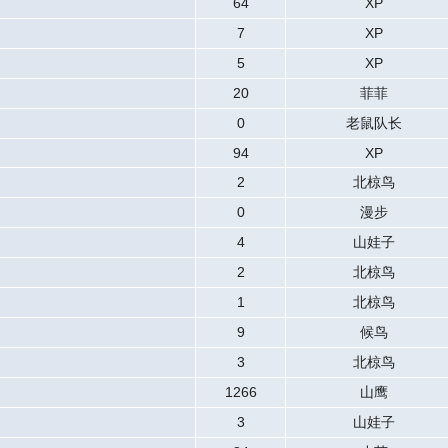
64
XP
7
XP
5
XP
20
菲菲
0
老鼠队长
94
XP
2
北椋鸟
0
漫步
4
山娃子
2
北椋鸟
1
北椋鸟
9
候鸟
3
北椋鸟
1266
山鹰
3
山娃子