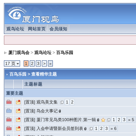
观鸟论坛
网站首页
会员须知
厦门观鸟会
>
观鸟论坛
>
百鸟乐园
17 页
1
2
3
>
»
百鸟乐园 >
查看精华主题
主题标题
重要主题
[置顶]
观鸟美文集
1
2
[置顶]
鸟会大事记
[置顶]
厦门常见鸟类100种图片.第一辑
1
2
3
» 5
[置顶]
入会申请暨新会员签到表
1
2
3
» 6