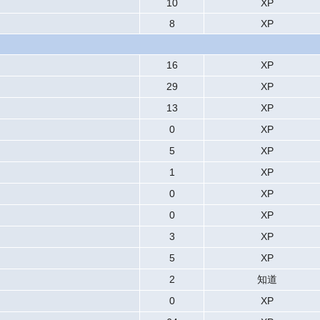
10
XP
8
XP
16
XP
29
XP
13
XP
0
XP
5
XP
1
XP
0
XP
0
XP
3
XP
5
XP
2
知道
0
XP