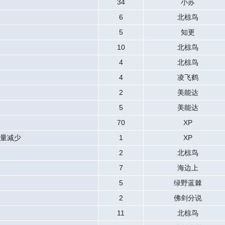
34
小苏
6
北椋鸟
5
知更
10
北椋鸟
4
北椋鸟
4
凌飞鹤
2
美能达
5
美能达
70
XP
数量减少
1
XP
2
北椋鸟
7
海边上
5
绿野蓝棘
2
佛剑分说
11
北椋鸟