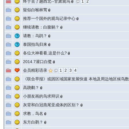
终于去了趟西北--甘肃观鸟
1
2
疑似白喉林莺
推荐一个国外的观鸟记录中心
继续请教：白腹鹟？
请教：乌鹃？
泰国拍鸟归来
各位大神看看,这是什么?
2014.7灌口白鹭
会员精彩语录
1
2
3
4
《联合早报》或因区域国家发展快速 本地及周边地区候鸟
高跷鹬？
小朋友画的鸟求辩识
灰背和白冠燕尾亚成体的区别？
求教，鸟名
东方白鹳？