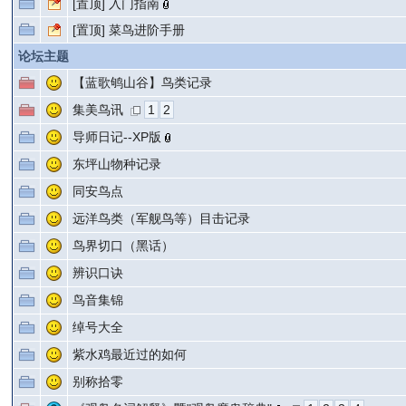
[置顶]
入门指南
[置顶]
菜鸟进阶手册
论坛主题
【蓝歌鸲山谷】鸟类记录
集美鸟讯
1
2
导师日记--XP版
东坪山物种记录
同安鸟点
远洋鸟类（军舰鸟等）目击记录
鸟界切口（黑话）
辨识口诀
鸟音集锦
绰号大全
紫水鸡最近过的如何
别称拾零