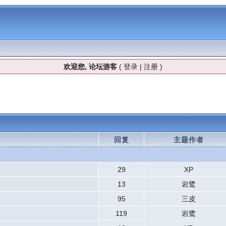
欢迎您, 论坛游客
(
登录
|
注册
)
回复
主题作者
29
XP
13
岩鹭
95
三皮
119
岩鹭