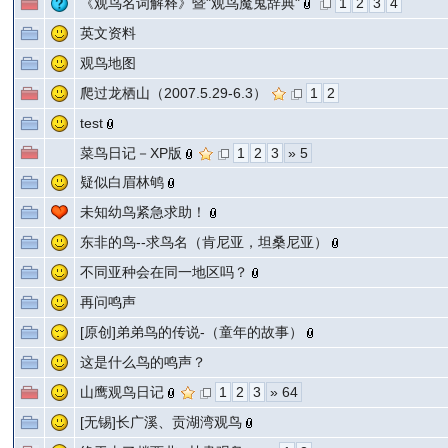
《观鸟名词解释》暨"观鸟魔鬼辞典"
1
2
3
4
英文资料
观鸟地图
爬过龙栖山（2007.5.29-6.3）
1
2
test
菜鸟日记－XP版
1
2
3
» 5
疑似白眉林鸲
未知幼鸟紧急求助！
东非的鸟--求鸟名（肯尼亚，坦桑尼亚）
不同亚种会在同一地区吗？
再问鸣声
[原创]弟弟鸟的传说-（童年的故事）
这是什么鸟的鸣声？
山鹰观鸟日记
1
2
3
» 64
[无锡]长广溪、贡湖湾观鸟